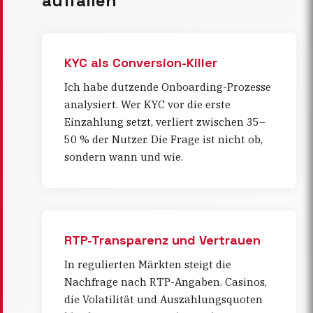
auffallen
KYC als Conversion-Killer
Ich habe dutzende Onboarding-Prozesse
analysiert. Wer KYC vor die erste
Einzahlung setzt, verliert zwischen 35–
50 % der Nutzer. Die Frage ist nicht ob,
sondern wann und wie.
RTP-Transparenz und Vertrauen
In regulierten Märkten steigt die
Nachfrage nach RTP-Angaben. Casinos,
die Volatilität und Auszahlungsquoten