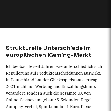
Strukturelle Unterschiede im
europäischen iGaming-Markt
Ich beobachte seit Jahren, wie unterschiedlich sich
Regulierung auf Produktentscheidungen auswirkt.
In Deutschland hat der Glücksspielstaatsvertrag
2021 nicht nur Werbung und Einzahlungslimits
verändert, sondern auch die gesamte UX von
Online-Casinos umgebaut: 5-Sekunden-Regel,
Autoplay-Verbot, Spin-Limit bei 1 Euro. Diese